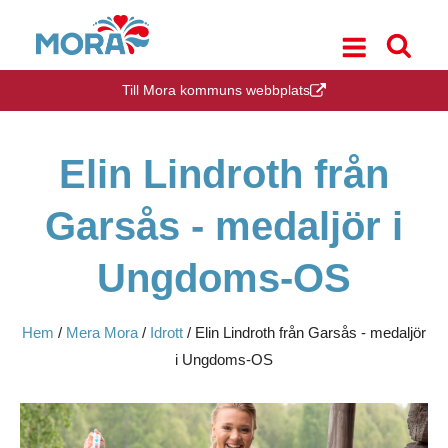
Till Mora kommuns webbplats
Elin Lindroth från
Garsås - medaljör i
Ungdoms-OS
Hem
/
Mera Mora
/
Idrott
/
Elin Lindroth från Garsås - medaljör
i Ungdoms-OS