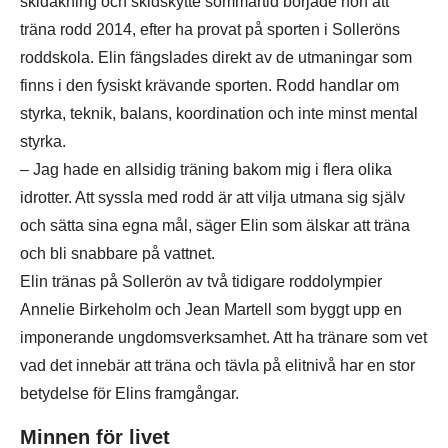
skidåkning och skidskytte sommartid började hon att
träna rodd 2014, efter ha provat på sporten i Solleröns
roddskola. Elin fängslades direkt av de utmaningar som
finns i den fysiskt krävande sporten. Rodd handlar om
styrka, teknik, balans, koordination och inte minst mental
styrka.
– Jag hade en allsidig träning bakom mig i flera olika
idrotter. Att syssla med rodd är att vilja utmana sig själv
och sätta sina egna mål, säger Elin som älskar att träna
och bli snabbare på vattnet.
Elin tränas på Sollerön av två tidigare roddolympier
Annelie Birkeholm och Jean Martell som byggt upp en
imponerande ungdomsverksamhet. Att ha tränare som vet
vad det innebär att träna och tävla på elitnivå har en stor
betydelse för Elins framgångar.
Minnen för livet