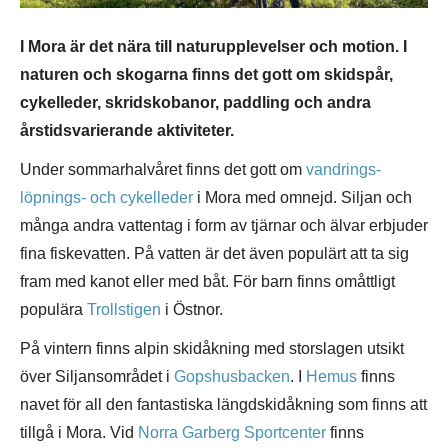
I Mora är det nära till naturupplevelser och motion. I
naturen och skogarna finns det gott om skidspår,
cykelleder, skridskobanor, paddling och andra
årstidsvarierande aktiviteter.
Under sommarhalvåret finns det gott om
vandrings-
löpnings- och cykelleder
i Mora med omnejd. Siljan och
många andra vattentag i form av tjärnar och älvar erbjuder
fina fiskevatten. På vatten är det även populärt att ta sig
fram med kanot eller med båt. För barn finns omåttligt
populära
Trollstigen
i Östnor.
På vintern finns alpin skidåkning med storslagen utsikt
över Siljansområdet i
Gopshusbacken
. I
Hemus
finns
navet för all den fantastiska längdskidåkning som finns att
tillgå i Mora. Vid
Norra Garberg Sportcenter
finns