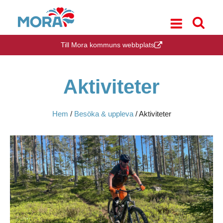
Till Mora kommuns webbplats
Aktiviteter
Hem
/
Besöka & uppleva
/
Aktiviteter