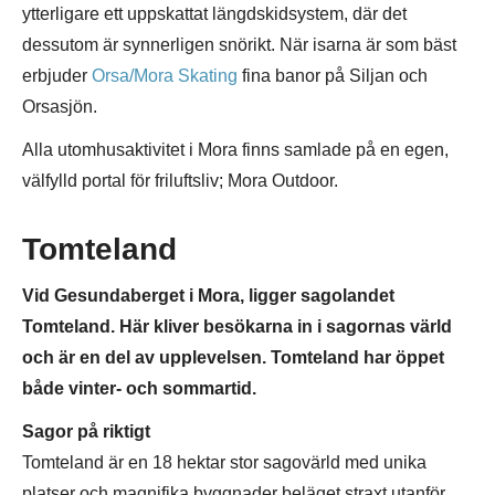
ytterligare ett uppskattat längdskidsystem, där det
dessutom är synnerligen snörikt. När isarna är som bäst
erbjuder
Orsa/Mora Skating
fina banor på Siljan och
Orsasjön.
Alla utomhusaktivitet i Mora finns samlade på en egen,
välfylld portal för friluftsliv; Mora Outdoor.
Tomteland
Vid Gesundaberget i Mora, ligger sagolandet
Tomteland. Här kliver besökarna in i sagornas värld
och är en del av upplevelsen. Tomteland har öppet
både vinter- och sommartid.
Sagor på riktigt
Tomteland är en 18 hektar stor sagovärld med unika
platser och magnifika byggnader beläget straxt utanför