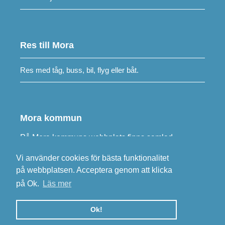
Res till Mora
Res med tåg, buss, bil, flyg eller båt.
Mora kommun
På
Mora kommuns webbplats
finns samlad
information om kommunens verksamheter.
Vi använder cookies för bästa funktionalitet
på webbplatsen. Acceptera genom att klicka
Besök
morakommun.se
på Ok.
Läs mer
Ok!
Integritetspolicy
•
E-post, Mora kommun