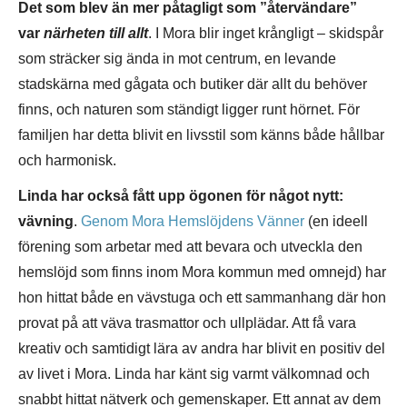
Det som blev än mer påtagligt som ”återvändare”
var
närheten till allt
. I Mora blir inget krångligt – skidspår
som sträcker sig ända in mot centrum, en levande
stadskärna med gågata och butiker där allt du behöver
finns, och naturen som ständigt ligger runt hörnet. För
familjen har detta blivit en livsstil som känns både hållbar
och harmonisk.
Linda har också fått upp ögonen för något nytt:
vävning
.
Genom
Mora Hemslöjdens Vänner
(en ideell
förening som arbetar med att bevara och utveckla den
hemslöjd som finns inom Mora kommun med omnejd) har
hon hittat både en vävstuga och ett sammanhang där hon
provat på att väva trasmattor och ullplädar. Att få vara
kreativ och samtidigt lära av andra har blivit en positiv del
av livet i Mora. Linda har känt sig varmt välkomnad och
snabbt hittat nätverk och gemenskaper. Ett annat av dem