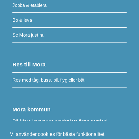
Jobba & etablera
Bo & leva
Se Mora just nu
Res till Mora
Res med tåg, buss, bil, flyg eller båt.
Mora kommun
På
Mora kommuns webbplats
finns samlad
information om kommunens verksamheter.
Vi använder cookies för bästa funktionalitet