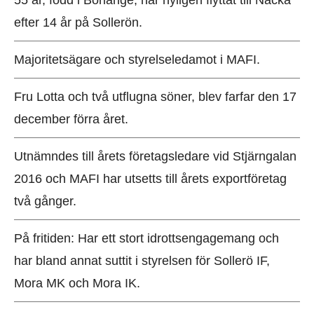
55 år, född i Borlänge, har nyligen flyttat till Nacka
efter 14 år på Sollerön.
Majoritetsägare och styrelseledamot i MAFI.
Fru Lotta och två utflugna söner, blev farfar den 17
december förra året.
Utnämndes till årets företagsledare vid Stjärngalan
2016 och MAFI har utsetts till årets exportföretag
två gånger.
På fritiden: Har ett stort idrottsengagemang och
har bland annat suttit i styrelsen för Sollerö IF,
Mora MK och Mora IK.