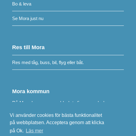
Bo & leva
Se Mora just nu
Res till Mora
Res med tåg, buss, bil, flyg eller båt.
Mora kommun
På
Mora kommuns webbplats
finns samlad
information om kommunens verksamheter.
Vi använder cookies för bästa funktionalitet
på webbplatsen. Acceptera genom att klicka
Besök
morakommun.se
på Ok.
Läs mer