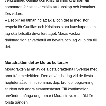
verksamhet. Gunilla och Kristina finns kvar fram till
sommaren för att säkerställa att kunskap och kontakter
förs vidare.
– Det blir en utmaning att axla, och det är med stor
respekt för Gunillas och Kristinas stora kunskaper som
jag ska fortsätta driva företaget. Moras vackra
dräkttradition är värdefull att bevara och jag vill bidra till
det.
Moradräkten del av Moras kulturarv
Moradräkten är en av de äldsta dräkterna i Sverige med
anor från medeltiden. Den används idag vid de flesta
högtider såsom midsommar, dop, bröllop, begravning,
student och andra examensfester. Till konfirmation
använder många ungdomar i Mora sin vuxendräkt för
första gången.