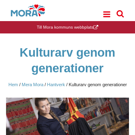
Till Mora kommuns webbplats
Kulturarv genom
generationer
Hem
/
Mera Mora
/
Hantverk
/
Kulturarv genom generationer