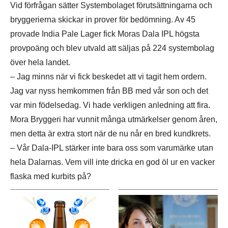
Vid förfrågan sätter Systembolaget förutsättningarna och
bryggerierna skickar in prover för bedömning. Av 45
provade India Pale Lager fick Moras Dala IPL högsta
provpoäng och blev utvald att säljas på 224 systembolag
över hela landet.
– Jag minns när vi fick beskedet att vi tagit hem ordern.
Jag var nyss hemkommen från BB med vår son och det
var min födelsedag. Vi hade verkligen anledning att fira.
Mora Bryggeri har vunnit många utmärkelser genom åren,
men detta är extra stort när de nu når en bred kundkrets.
– Vår Dala-IPL stärker inte bara oss som varumärke utan
hela Dalarnas. Vem vill inte dricka en god öl ur en vacker
flaska med kurbits på?