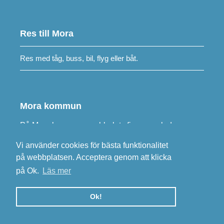
Res till Mora
Res med tåg, buss, bil, flyg eller båt.
Mora kommun
På
Mora kommuns webbplats
finns samlad
information om kommunens verksamheter.
Vi använder cookies för bästa funktionalitet
på webbplatsen. Acceptera genom att klicka
Besök
morakommun.se
på Ok.
Läs mer
Ok!
Integritetspolicy
•
E-post, Mora kommun