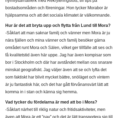
nyinflyttarnätverk med Rekryteringslots, till tips på
bostadsområden och föreningar. Hon tycker Morabor är
hjälpsamma och att det sociala klimatet är välkomnande.
Hur är det att bryta upp och flytta från Lund till Mora?
-Såklart att man saknar familj och vänner men Mora är ju
nära fjällen och mina vänner och familj besöker gärna
området runt Mora och Sälen, vilket ger tillfälle att ses och
få kvalitetstid även här uppe. Jag har även kompisar som
bor i Stockholm och där har avståndet mellan oss snarare
minskat geografiskt. Jag väljer även att se och lyfta det
som faktiskt har blivit mycket bättre, snöläget och vintern
är ju fantastisk här, och det har gått förvånansvärt lätt att
komma in i stan och känna sig hemma.
Vad tycker du fördelarna är med att bo i Mora?
-Såklart närhet till riklig natur och fritidsaktiviteter, men
även att Mora är ett ”nav” och det är lätt transportera sig till