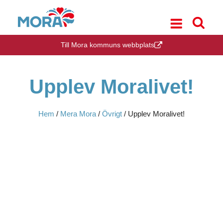
Till Mora kommuns webbplats
Upplev Moralivet!
Hem
/
Mera Mora
/
Övrigt
/
Upplev Moralivet!