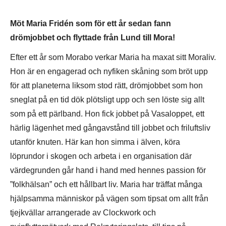
Möt Maria Fridén som för ett år sedan fann
drömjobbet och flyttade från Lund till Mora!
Efter ett år som Morabo verkar Maria ha maxat sitt Moraliv.
Hon är en engagerad och nyfiken skåning som bröt upp
för att planeterna liksom stod rätt, drömjobbet som hon
sneglat på en tid dök plötsligt upp och sen löste sig allt
som på ett pärlband. Hon fick jobbet på Vasaloppet, ett
härlig lägenhet med gångavstånd till jobbet och friluftsliv
utanför knuten. Här kan hon simma i älven, köra
löprundor i skogen och arbeta i en organisation där
värdegrunden går hand i hand med hennes passion för
”folkhälsan” och ett hållbart liv. Maria har träffat många
hjälpsamma människor på vägen som tipsat om allt från
tjejkvällar arrangerade av Clockwork och