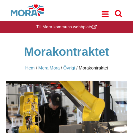
Till Mora kommuns webbplats
Morakontraktet
Hem
/
Mera Mora
/
Övrigt
/
Morakontraktet